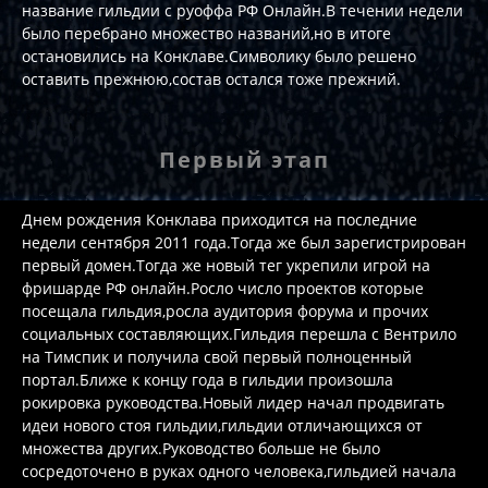
название гильдии с руоффа РФ Онлайн.В течении недели
было перебрано множество названий,но в итоге
остановились на Конклаве.Символику было решено
оставить прежнюю,состав остался тоже прежний.
Первый этап
Днем рождения Конклава приходится на последние
недели сентября 2011 года.Тогда же был зарегистрирован
первый домен.Тогда же новый тег укрепили игрой на
фришарде РФ онлайн.Росло число проектов которые
посещала гильдия,росла аудитория форума и прочих
социальных составляющих.Гильдия перешла с Вентрило
на Тимспик и получила свой первый полноценный
портал.Ближе к концу года в гильдии произошла
рокировка руководства.Новый лидер начал продвигать
идеи нового стоя гильдии,гильдии отличающихся от
множества других.Руководство больше не было
сосредоточено в руках одного человека,гильдией начала