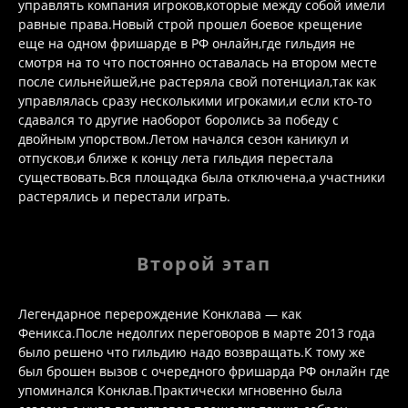
управлять компания игроков,которые между собой имели
равные права.Новый строй прошел боевое крещение
еще на одном фришарде в РФ онлайн,где гильдия не
смотря на то что постоянно оставалась на втором месте
после сильнейшей,не растеряла свой потенциал,так как
управлялась сразу несколькими игроками,и если кто-то
сдавался то другие наоборот боролись за победу с
двойным упорством.Летом начался сезон каникул и
отпусков,и ближе к концу лета гильдия перестала
существовать.Вся площадка была отключена,а участники
растерялись и перестали играть.
Второй этап
Легендарное перерождение Конклава — как
Феникса.После недолгих переговоров в марте 2013 года
было решено что гильдию надо возвращать.К тому же
был брошен вызов с очередного фришарда РФ онлайн где
упоминался Конклав.Практически мгновенно была