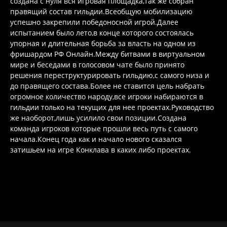
создана с нуля вся игровая площадка,так же собран
правящий состав гильдии.Всеобщую мобилизацию
успешно закрепили победоносной игрой.Далее
испытанием было лето,в конце которого состоялась
упорная и длительная борьба за власть на одном из
фришардом РФ Онлайн.Между битвами в виртуальном
мире и беседами в голосовом чате было принято
решения переструктурировать гильдию,с самого низа и
до правящего состава.Более не ставится цель набрать
огромное количество народу,все игроки набираются в
гильдии только на текущих для нее проектах.Руководство
же наоборот,лишь усилило свои позиции.Создана
команда игроков которые прошли весь путь с самого
начала.Конец года как и начало нового сказался
затишьем на игре Конклава в каких либо проектах.